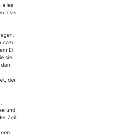
 alles
en. Das
wegen,
h dazu
dem Ei
e sie
e den
et, der
,
ase und
er Zeit
ehmen