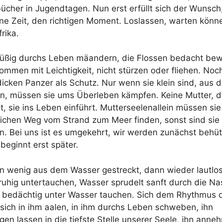
bücher in Jugendtagen. Nun erst erfüllt sich der Wunsch,
ine Zeit, den richtigen Moment. Loslassen, warten könn
frika.
füßig durchs Leben mäandern, die Flossen bedacht be
ommen mit Leichtigkeit, nicht stürzen oder fliehen. Noc
dicken Panzer als Schutz. Nur wenn sie klein sind, aus 
n, müssen sie ums Überleben kämpfen. Keine Mutter, di
t, sie ins Leben einführt. Mutterseelenallein müssen si
lichen Weg vom Strand zum Meer finden, sonst sind sie
en. Bei uns ist es umgekehrt, wir werden zunächst behüt
beginnt erst später.
in wenig aus dem Wasser gestreckt, dann wieder lautlos
ruhig untertauchen, Wasser sprudelt sanft durch die N
 bedächtig unter Wasser tauchen. Sich dem Rhythmus d
 sich in ihm aalen, in ihm durchs Leben schweben, ihn
ngen lassen in die tiefste Stelle unserer Seele, ihn ann