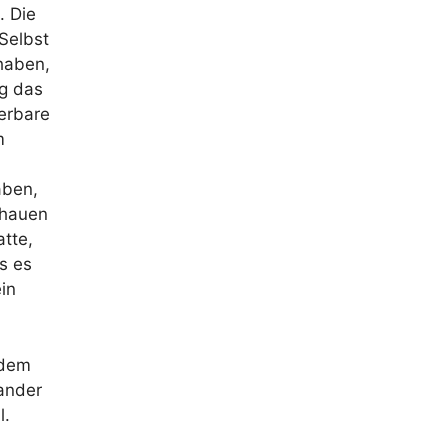
. Die
 Selbst
haben,
ig das
erbare
m
aben,
chauen
atte,
s es
in
 dem
ander
l.