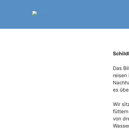
Zum
Inhalt
springen
Schild
Das Bi
reisen 
Nachhal
es übe
Wir si
fütter
von dr
Wasser