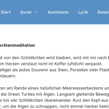
Start
Kunst
Kunsttexte
Lyrik
Reise
krötenmeditation
ld von den Schildkröten wird bleiben, wird mit mir nach
im Herzen verstaut nicht im Koffer luftdicht verpackt.
tiger als jedes Souvenir aus Stein, Porzellan oder Plast
rdauern.
tzen am Rande eines natürlichen Meerwasserbeckens u
n die Green Turtles mit Algen. Langsam gleitende Bewe
ei bis vier Schildkröten übereinander. Kurz den Kopf au
, um die Algen zu schnappen, nicht einmal hierbei hekti