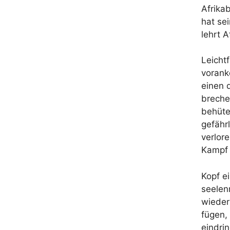
Afrika
hat se
lehrt A
Leicht
vorank
einen 
breche
behüte
gefähr
verlor
Kampf 
Kopf e
seelen
wieder
fügen,
eindri