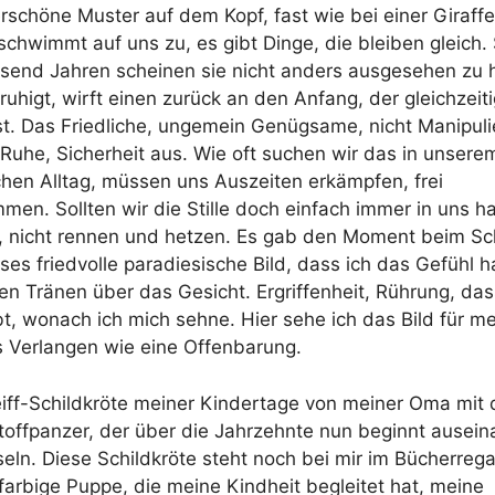
schöne Muster auf dem Kopf, fast wie bei einer Giraffe
 schwimmt auf uns zu, es gibt Dinge, die bleiben gleich.
usend Jahren scheinen sie nicht anders ausgesehen zu 
ruhigt, wirft einen zurück an den Anfang, der gleichzeit
st. Das Friedliche, ungemein Genügsame, nicht Manipuli
t Ruhe, Sicherheit aus. Wie oft suchen wir das in unsere
chen Alltag, müssen uns Auszeiten erkämpfen, frei
men. Sollten wir die Stille doch einfach immer in uns h
n, nicht rennen und hetzen. Es gab den Moment beim S
ses friedvolle paradiesische Bild, dass ich das Gefühl h
fen Tränen über das Gesicht. Ergriffenheit, Rührung, das
bt, wonach ich mich sehne. Hier sehe ich das Bild für me
s Verlangen wie eine Offenbarung.
eiff-Schildkröte meiner Kindertage von meiner Oma mit
toffpanzer, der über die Jahrzehnte nun beginnt ausein
seln. Diese Schildkröte steht noch bei mir im Bücherrega
farbige Puppe, die meine Kindheit begleitet hat, meine