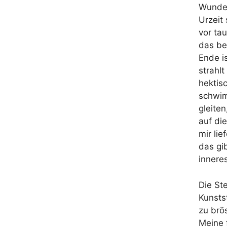
Wunder
Urzeit
vor ta
das be
Ende i
strahl
hektis
schwim
gleite
auf die
mir lie
das gi
innere
Die St
Kunsts
zu brö
Meine 