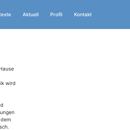
texte
Aktuell
Profil
Kontakt
 Hause
ik wird
nd
gungen
s dem
sch.