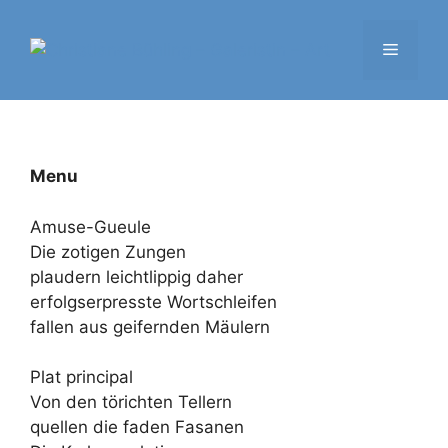
Zum
Inhalt
Menü
springen
Menu
Amuse-Gueule
Die zotigen Zungen
plaudern leichtlippig daher
erfolgserpresste Wortschleifen
fallen aus geifernden Mäulern
Plat principal
Von den törichten Tellern
quellen die faden Fasanen